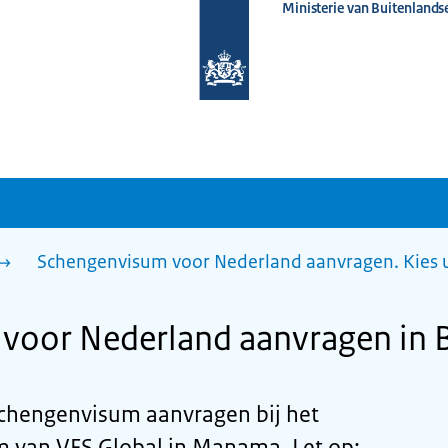
Ministerie van Buitenlands
Naar
de
homepage
van
www.nederlandwereldwijd.nl
Schengenvisum voor Nederland aanvragen. Kies 
voor Nederland aanvragen in 
Schengenvisum aanvragen bij het
 van VFS Global in Manama. Let op: