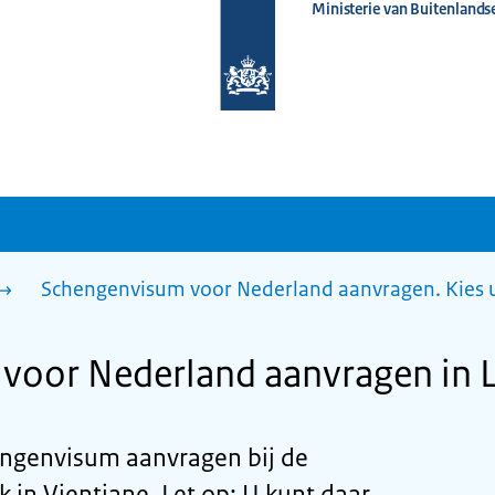
Ministerie van Buitenlands
Naar
de
homepage
van
www.nederlandwereldwijd.nl
Schengenvisum voor Nederland aanvragen. Kies 
voor Nederland aanvragen in 
engenvisum aanvragen bij de
 in Vientiane. Let op: U kunt daar