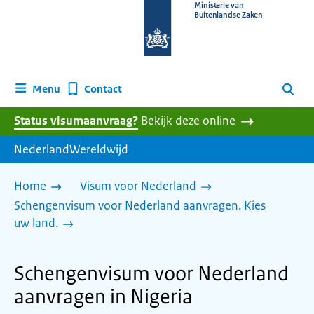
Naar
Ministerie van
Buitenlandse Zaken
de
homepage
van
www.nederlandwereldwijd.nl
Contact
Menu
Zoeken
Status visumaanvraag?
Bekijk deze online
NederlandWereldwijd
Home
Visum voor Nederland
Schengenvisum voor Nederland aanvragen. Kies
uw land.
Schengenvisum voor Nederland
aanvragen in Nigeria