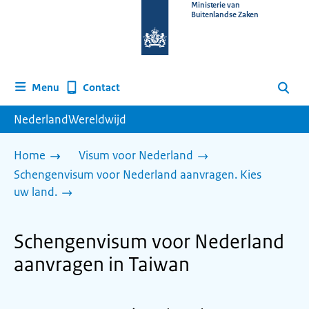
Naar
Ministerie van
Buitenlandse Zaken
de
homepage
van
www.nederlandwereldwijd.nl
Contact
Menu
Zoeken
NederlandWereldwijd
Home
Visum voor Nederland
Schengenvisum voor Nederland aanvragen. Kies
uw land.
Schengenvisum voor Nederland
aanvragen in Taiwan