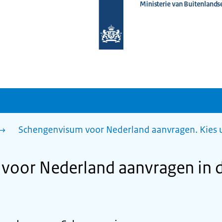
Ministerie van Buitenlands
Naar
de
homepage
van
www.nederlandwereldwijd.nl
Schengenvisum voor Nederland aanvragen. Kies 
voor Nederland aanvragen in d