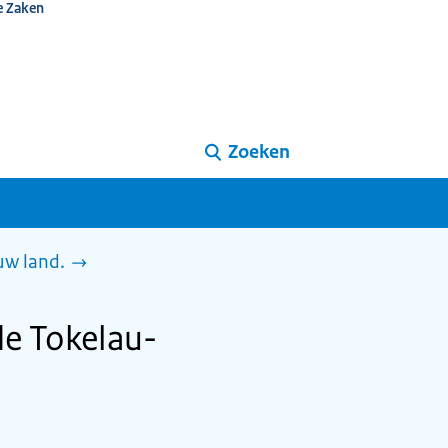
e Zaken
Zoeken
uw land.
e Tokelau-