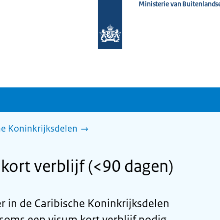
Ministerie van Buitenlands
Naar
de
homepage
van
www.nederlandwereldwijd.nl
he Koninkrijksdelen
kort verblijf (<90 dagen)
er in de Caribische Koninkrijksdelen
 soms een visum kort verblijf nodig.