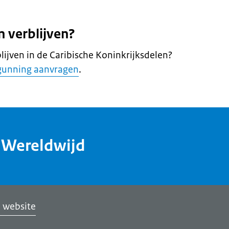
 verblijven?
lijven in de Caribische Koninkrijksdelen?
rgunning aanvragen
.
dWereldwijd
 website