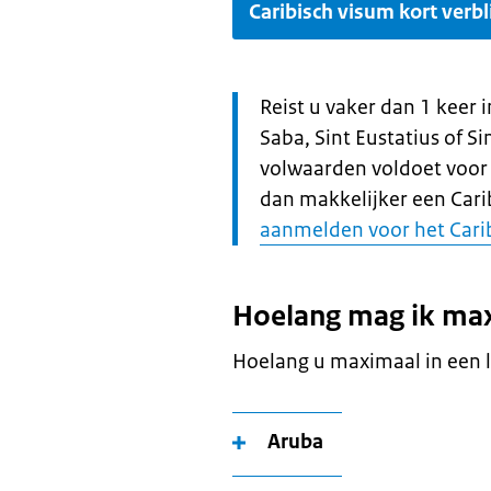
Caribisch visum kort verbl
Let
Reist u vaker dan 1 keer 
op:
Saba, Sint Eustatius of S
volwaarden voldoet voor
dan makkelijker een Car
aanmelden voor het Car
Hoelang mag ik maxi
Hoelang u maximaal in een la
Aruba