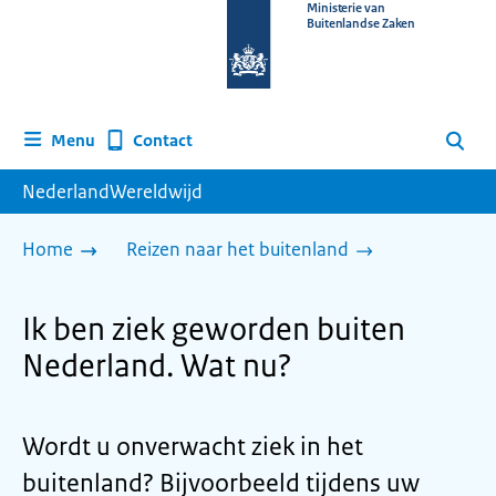
Naar
Ministerie van
Buitenlandse Zaken
de
homepage
van
www.nederlandwereldwijd.nl
Contact
Menu
Zoeken
NederlandWereldwijd
Home
Reizen naar het buitenland
Ik ben ziek geworden buiten
Nederland. Wat nu?
Wordt u onverwacht ziek in het
buitenland? Bijvoorbeeld tijdens uw