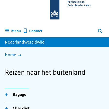
Naar
Ministerie van
Buitenlandse Zaken
de
homepage
van
www.nederlandwereldwijd.nl
Contact
Menu
Zoeken
NederlandWereldwijd
Home
Reizen naar het buitenland
Bagage
Checklist