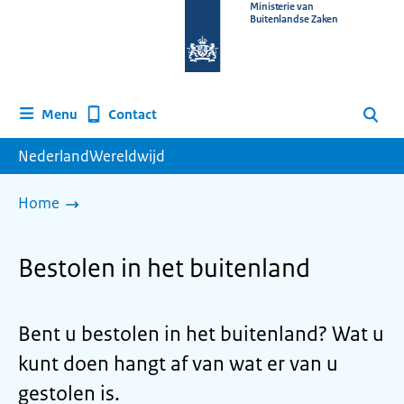
Naar
Ministerie van
Buitenlandse Zaken
de
homepage
van
www.nederlandwereldwijd.nl
Contact
Menu
Zoeken
NederlandWereldwijd
Home
Bestolen in het buitenland
Bent u bestolen in het buitenland? Wat u
kunt doen hangt af van wat er van u
gestolen is.