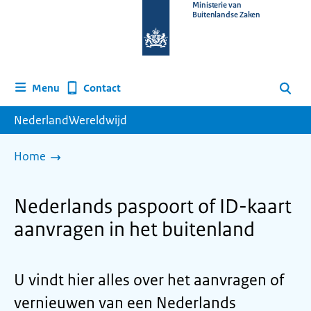
Naar
Ministerie van
Buitenlandse Zaken
de
homepage
van
www.nederlandwereldwijd.nl
Contact
Menu
Zoeken
NederlandWereldwijd
Home
Nederlands paspoort of ID-kaart
aanvragen in het buitenland
U vindt hier alles over het aanvragen of
vernieuwen van een Nederlands