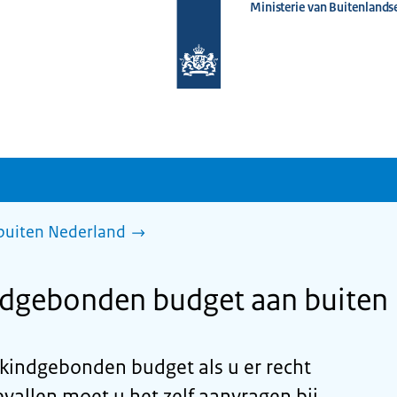
Ministerie van Buitenlands
Naar
de
homepage
van
www.nederlandwereldwijd.nl
buiten Nederland
ndgebonden budget aan buiten
f kindgebonden budget als u er recht
vallen moet u het zelf aanvragen bij