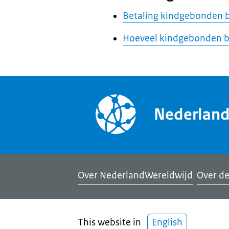
Betaling kindgebonden 
Hoeveel kindgebonden bu
Nederlan
Over NederlandWereldwijd
Over de
This website in
English