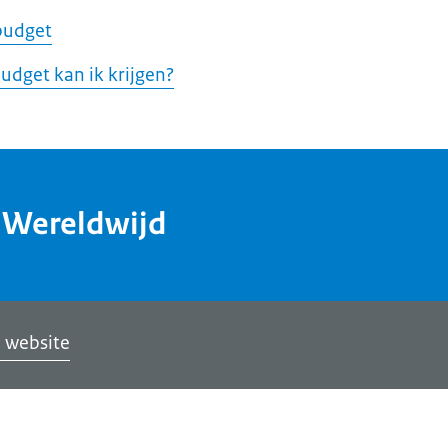
budget
dget kan ik krijgen?
dWereldwijd
 website