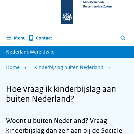
Naar
Ministerie van
Buitenlandse Zaken
de
homepage
van
www.nederlandwereldwijd.nl
Contact
Menu
Zoeken
NederlandWereldwijd
Home
Kinderbijslag buiten Nederland
Hoe vraag ik kinderbijslag aan
buiten Nederland?
Woont u buiten Nederland? Vraag
kinderbijslag dan zelf aan bij de Sociale