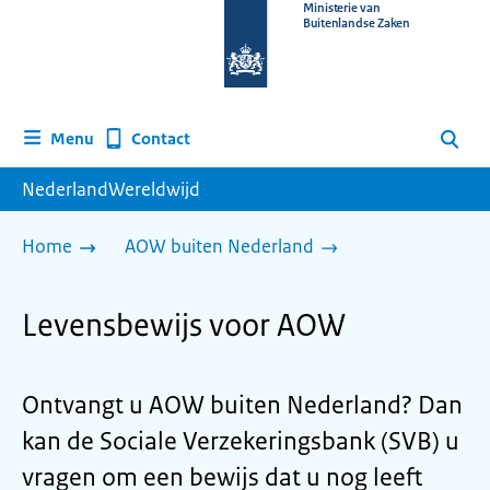
Naar
Ministerie van
Buitenlandse Zaken
de
homepage
van
www.nederlandwereldwijd.nl
Contact
Menu
Zoeken
NederlandWereldwijd
Home
AOW buiten Nederland
Levensbewijs voor AOW
Ontvangt u AOW buiten Nederland? Dan
kan de Sociale Verzekeringsbank (SVB) u
vragen om een bewijs dat u nog leeft