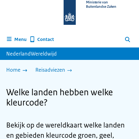
Naar
Ministerie van
Buitenlandse Zaken
de
homepage
van
www.nederlandwereldwijd.nl
Contact
Menu
Zoeken
NederlandWereldwijd
Home
Reisadviezen
Welke landen hebben welke
kleurcode?
Bekijk op de wereldkaart welke landen
en gebieden kleurcode groen, geel,