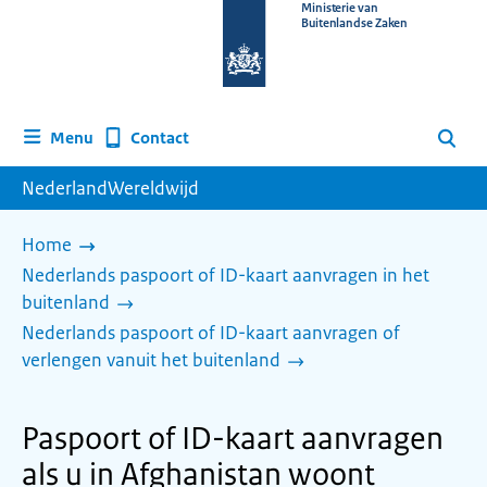
Naar
Ministerie van
Buitenlandse Zaken
de
homepage
van
www.nederlandwereldwijd.nl
Contact
Menu
Zoeken
NederlandWereldwijd
Home
Nederlands paspoort of ID-kaart aanvragen in het
buitenland
Nederlands paspoort of ID-kaart aanvragen of
verlengen vanuit het buitenland
Paspoort of ID-kaart aanvragen
als u in Afghanistan woont