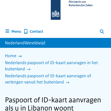
Naar
Ministerie van
Buitenlandse Zaken
de
homepage
van
www.nederlandwereldwijd.nl
Contact
Menu
Zoeken
NederlandWereldwijd
Home
Nederlands paspoort of ID-kaart aanvragen in het
buitenland
Nederlands paspoort of ID-kaart aanvragen of
verlengen vanuit het buitenland
Paspoort of ID-kaart aanvragen
als u in Libanon woont