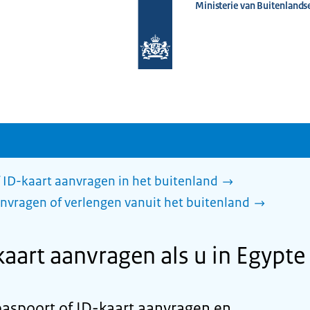
Ministerie van Buitenlands
Naar
de
homepage
van
www.nederlandwereldwijd.nl
 ID-kaart aanvragen in het buitenland
nvragen of verlengen vanuit het buitenland
kaart aanvragen als u in Egypt
paspoort of ID-kaart aanvragen en