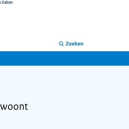
e Zaken
Zoeken
e woont