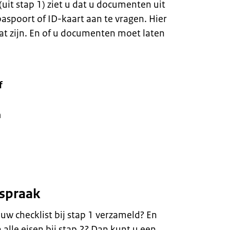
(uit stap 1) ziet u dat u documenten uit
aspoort of ID-kaart aan te vragen. Hier
t zijn. En of u documenten moet laten
f
n
fspraak
uw checklist bij stap 1 verzameld? En
lle eisen bij stap 2? Dan kunt u een