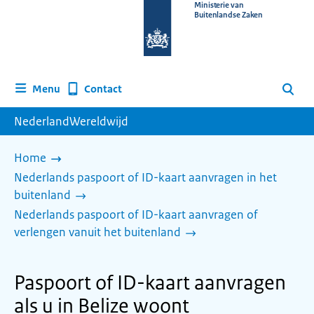
Naar
Ministerie van
Buitenlandse Zaken
de
homepage
van
www.nederlandwereldwijd.nl
Contact
Menu
Zoeken
NederlandWereldwijd
Home
Nederlands paspoort of ID-kaart aanvragen in het
buitenland
Nederlands paspoort of ID-kaart aanvragen of
verlengen vanuit het buitenland
Paspoort of ID-kaart aanvragen
als u in Belize woont