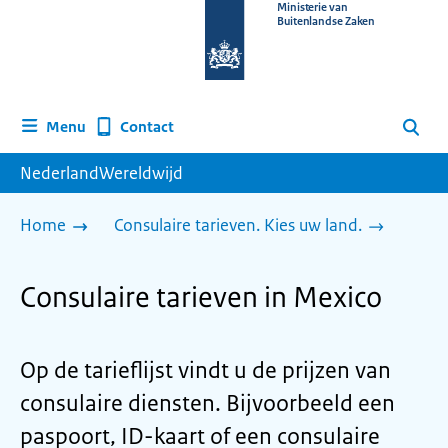
Naar
Ministerie van
Buitenlandse Zaken
de
homepage
van
www.nederlandwereldwijd.nl
Contact
Menu
Zoeken
NederlandWereldwijd
Home
Consulaire tarieven. Kies uw land.
Consulaire tarieven in Mexico
Op de tarieflijst vindt u de prijzen van
consulaire diensten. Bijvoorbeeld een
paspoort, ID-kaart of een consulaire