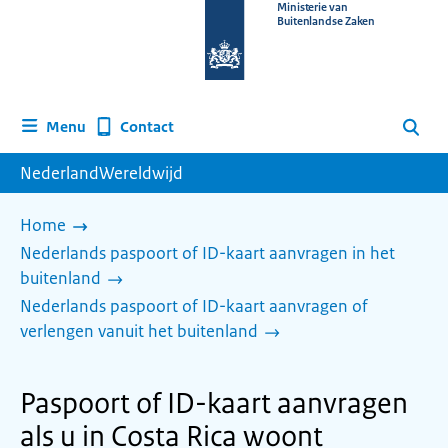
Naar
Ministerie van
Buitenlandse Zaken
de
homepage
van
www.nederlandwereldwijd.nl
Contact
Menu
Zoeken
NederlandWereldwijd
Home
Nederlands paspoort of ID-kaart aanvragen in het
buitenland
Nederlands paspoort of ID-kaart aanvragen of
verlengen vanuit het buitenland
Paspoort of ID-kaart aanvragen
als u in Costa Rica woont