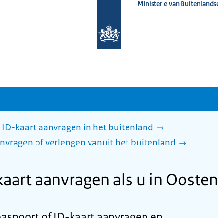
Ministerie van Buitenlands
Naar
de
homepage
van
www.nederlandwereldwijd.nl
 ID-kaart aanvragen in het buitenland
nvragen of verlengen vanuit het buitenland
kaart aanvragen als u in Ooste
paspoort of ID-kaart aanvragen en