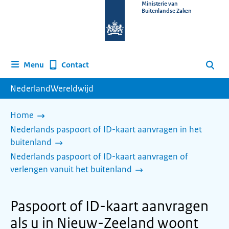
Naar
Ministerie van
Buitenlandse Zaken
de
homepage
van
www.nederlandwereldwijd.nl
Contact
Menu
Zoeken
NederlandWereldwijd
Home
Nederlands paspoort of ID-kaart aanvragen in het
buitenland
Nederlands paspoort of ID-kaart aanvragen of
verlengen vanuit het buitenland
Paspoort of ID-kaart aanvragen
als u in Nieuw-Zeeland woont