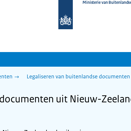
Ministerie van Buitenlands
Naar
de
homepage
van
www.nederlandwereldwijd.nl
enten
Legaliseren van buitenlandse documenten 
 documenten uit Nieuw-Zeelan