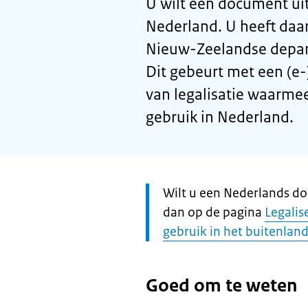
U wilt een document ui
Nederland. U heeft daar
Nieuw-Zeelandse depar
Dit gebeurt met een (e-)
van legalisatie waarme
gebruik in Nederland.
Let
Wilt u een Nederlands d
op:
dan op de pagina
Legali
gebruik in het buitenlan
Goed om te weten