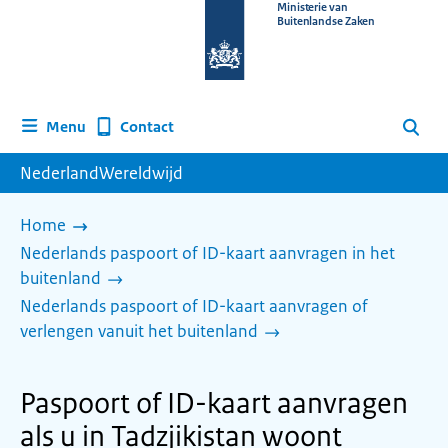
Naar
Ministerie van
Buitenlandse Zaken
de
homepage
van
www.nederlandwereldwijd.nl
Contact
Menu
Zoeken
NederlandWereldwijd
Home
Nederlands paspoort of ID-kaart aanvragen in het
buitenland
Nederlands paspoort of ID-kaart aanvragen of
verlengen vanuit het buitenland
Paspoort of ID-kaart aanvragen
als u in Tadzjikistan woont