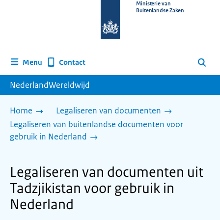
Naar
Ministerie van
Buitenlandse Zaken
de
homepage
van
www.nederlandwereldwijd.nl
Contact
Menu
Zoeken
NederlandWereldwijd
Home
Legaliseren van documenten
Legaliseren van buitenlandse documenten voor
gebruik in Nederland
Legaliseren van documenten uit
Tadzjikistan voor gebruik in
Nederland