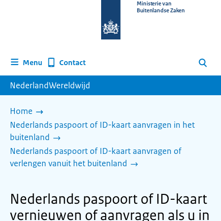
Naar
Ministerie van
Buitenlandse Zaken
de
homepage
van
www.nederlandwereldwijd.nl
Contact
Menu
Zoeken
NederlandWereldwijd
Home
Nederlands paspoort of ID-kaart aanvragen in het
buitenland
Nederlands paspoort of ID-kaart aanvragen of
verlengen vanuit het buitenland
Nederlands paspoort of ID-kaart
vernieuwen of aanvragen als u in