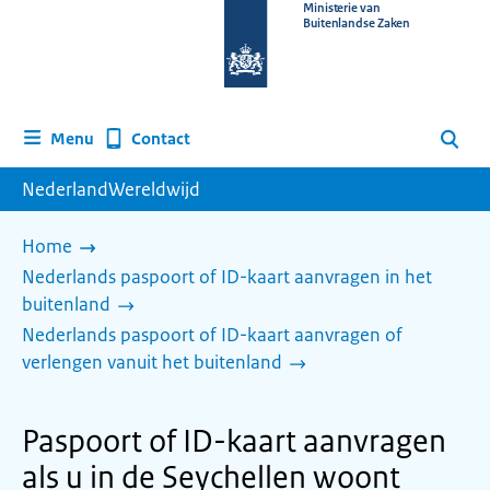
Naar
Ministerie van
Buitenlandse Zaken
de
homepage
van
www.nederlandwereldwijd.nl
Contact
Menu
Zoeken
NederlandWereldwijd
Home
Nederlands paspoort of ID-kaart aanvragen in het
buitenland
Nederlands paspoort of ID-kaart aanvragen of
verlengen vanuit het buitenland
Paspoort of ID-kaart aanvragen
als u in de Seychellen woont