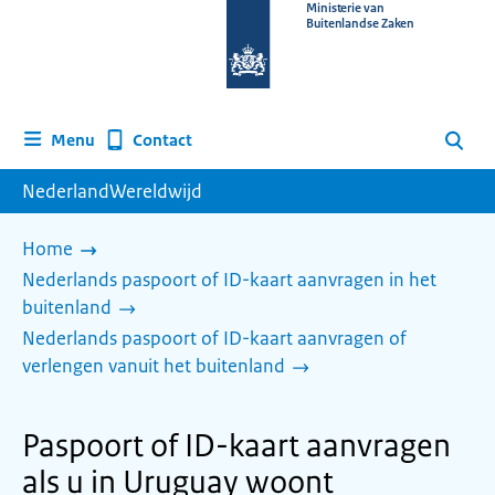
Naar
Ministerie van
Buitenlandse Zaken
de
homepage
van
www.nederlandwereldwijd.nl
Contact
Menu
Zoeken
NederlandWereldwijd
Home
Nederlands paspoort of ID-kaart aanvragen in het
buitenland
Nederlands paspoort of ID-kaart aanvragen of
verlengen vanuit het buitenland
Paspoort of ID-kaart aanvragen
als u in Uruguay woont