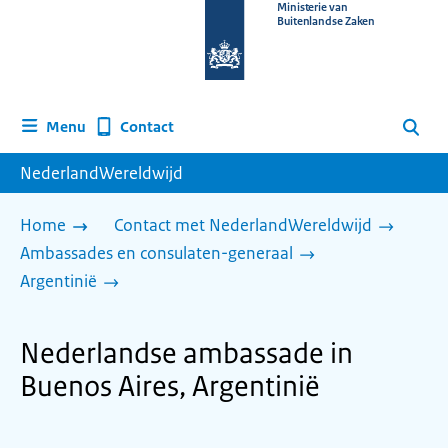
Naar
Ministerie van
Buitenlandse Zaken
de
homepage
van
www.nederlandwereldwijd.nl
Contact
Menu
Zoeken
NederlandWereldwijd
Home
Contact met NederlandWereldwijd
Ambassades en consulaten-generaal
Argentinië
Nederlandse ambassade in
Buenos Aires, Argentinië