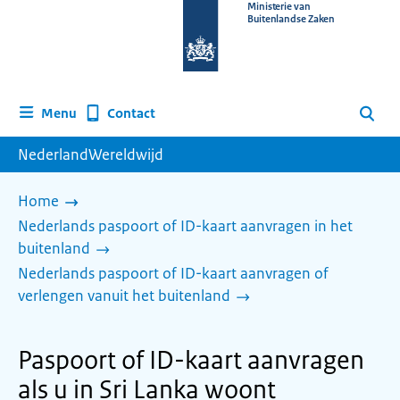
Naar
Ministerie van
Buitenlandse Zaken
de
homepage
van
www.nederlandwereldwijd.nl
Contact
Menu
Zoeken
NederlandWereldwijd
Home
Nederlands paspoort of ID-kaart aanvragen in het
buitenland
Nederlands paspoort of ID-kaart aanvragen of
verlengen vanuit het buitenland
Paspoort of ID-kaart aanvragen
als u in Sri Lanka woont