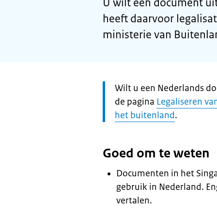
U wilt een document uit
heeft daarvoor legalisa
ministerie van Buitenl
Let
Wilt u een Nederlands do
op:
de pagina
Legaliseren va
het buitenland
.
Goed om te weten
Documenten in het Singal
gebruik in Nederland. En
vertalen.