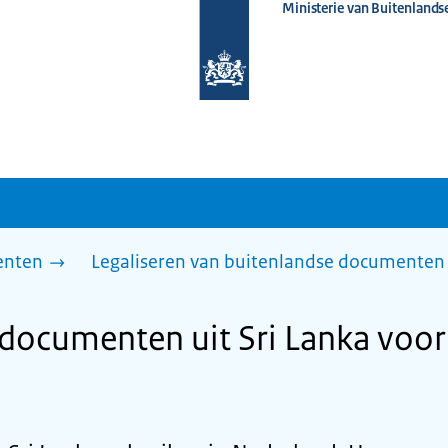
Ministerie van Buitenlands
Naar
de
homepage
van
www.nederlandwereldwijd.nl
enten
Legaliseren van buitenlandse documenten 
 documenten uit Sri Lanka voor