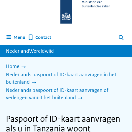
Naar
Ministerie van
Buitenlandse Zaken
de
homepage
van
www.nederlandwereldwijd.nl
Contact
Menu
Zoeken
NederlandWereldwijd
Home
Nederlands paspoort of ID-kaart aanvragen in het
buitenland
Nederlands paspoort of ID-kaart aanvragen of
verlengen vanuit het buitenland
Paspoort of ID-kaart aanvragen
als u in Tanzania woont