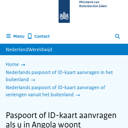
Naar
Ministerie van
Buitenlandse Zaken
de
homepage
van
www.nederlandwereldwijd.nl
Contact
Menu
Zoeken
NederlandWereldwijd
Home
Nederlands paspoort of ID-kaart aanvragen in het
buitenland
Nederlands paspoort of ID-kaart aanvragen of
verlengen vanuit het buitenland
Paspoort of ID-kaart aanvragen
als u in Angola woont