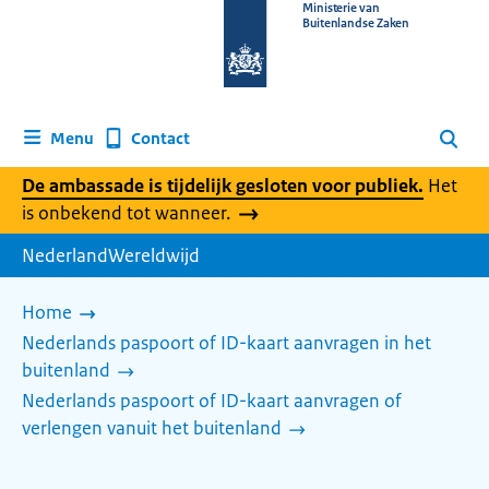
Naar
Ministerie van
Buitenlandse Zaken
de
homepage
van
www.nederlandwereldwijd.nl
Contact
Menu
Zoeken
De ambassade is tijdelijk gesloten voor publiek.
Het
is onbekend tot wanneer.
NederlandWereldwijd
Home
Nederlands paspoort of ID-kaart aanvragen in het
buitenland
Nederlands paspoort of ID-kaart aanvragen of
verlengen vanuit het buitenland