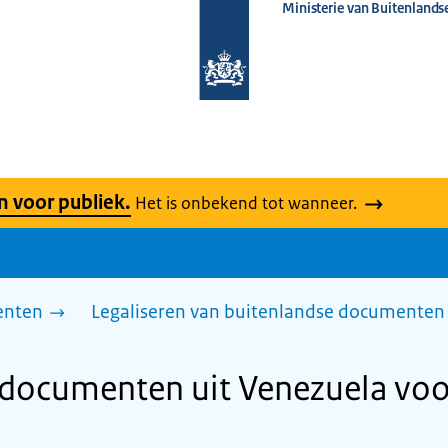
Ministerie van Buitenlands
Naar
de
homepage
van
www.nederlandwereldwijd.nl
n voor publiek.
Het is onbekend tot wanneer.
enten
Legaliseren van buitenlandse documenten 
 documenten uit Venezuela voo