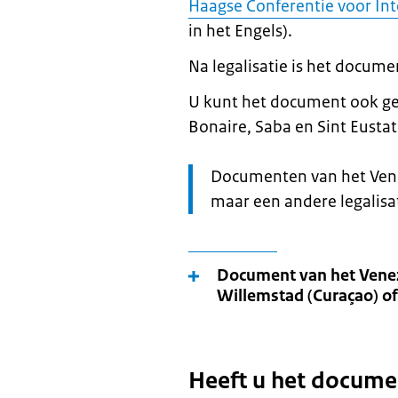
Haagse Conferentie voor Int
in het Engels).
Na legalisatie is het docume
U kunt het document ook ge
Bonaire, Saba en Sint Eustat
Let
Documenten van het Venez
op:
maar een andere legalisat
Document van het Venez
Willemstad (Curaçao) of
Heeft u het docume