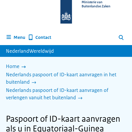
Naar
Ministerie van
Buitenlandse Zaken
de
homepage
van
www.nederlandwereldwijd.nl
Contact
Menu
Zoeken
NederlandWereldwijd
Home
Nederlands paspoort of ID-kaart aanvragen in het
buitenland
Nederlands paspoort of ID-kaart aanvragen of
verlengen vanuit het buitenland
Paspoort of ID-kaart aanvragen
als u in Equatoriaal-Guinea