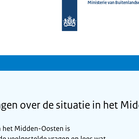
Ministerie van Buitenlands
Naar
de
homepage
van
www.nederlandwereldwijd.nl
agen over de situatie in het M
in het Midden-Oosten is
de veelgestelde vragen en lees wat