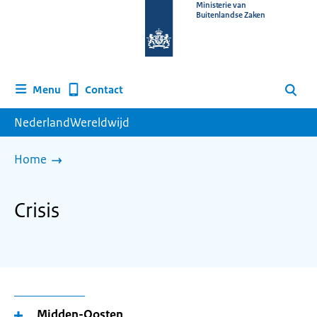
Naar
Ministerie van
Buitenlandse Zaken
de
homepage
van
www.nederlandwereldwijd.nl
Contact
Menu
Zoeken
NederlandWereldwijd
Home
Crisis
Midden-Oosten