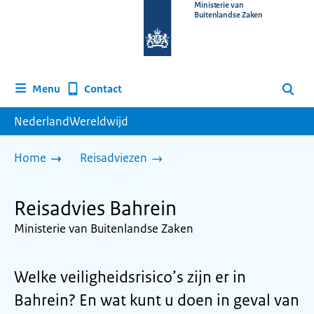
Naar
Ministerie van
Buitenlandse Zaken
de
homepage
van
www.nederlandwereldwijd.nl
Contact
Menu
Zoeken
NederlandWereldwijd
Home
Reisadviezen
Reisadvies Bahrein
Ministerie van Buitenlandse Zaken
Welke veiligheidsrisico’s zijn er in
Bahrein? En wat kunt u doen in geval van