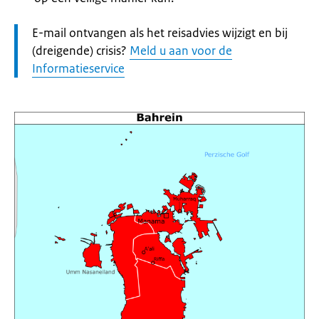
Let
E-mail ontvangen als het reisadvies wijzigt en bij
op:
(dreigende) crisis?
Meld u aan voor de
Informatieservice