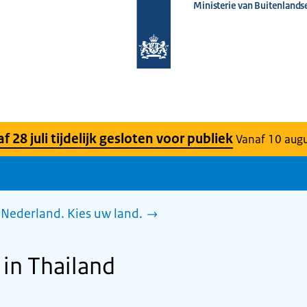
Ministerie van Buitenlands
Naar
de
homepage
van
www.nederlandwereldwijd.nl
 28 juli tijdelijk gesloten voor publiek
Vanaf 10 aug
Nederland. Kies uw land.
in Thailand