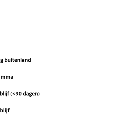
g buitenland
ramma
blijf (<90 dagen)
blijf
m