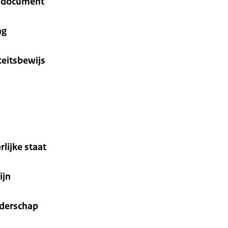
s document
ng
teitsbewijs
rlijke staat
ijn
nderschap