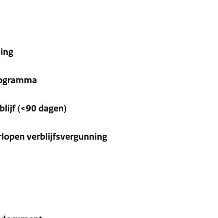
ning
rogramma
lijf (<90 dagen)
rlopen verblijfsvergunning