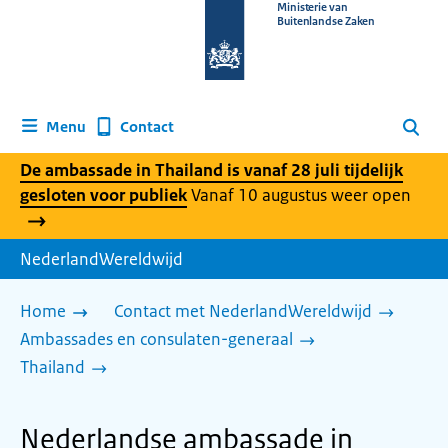
Naar
Ministerie van
Buitenlandse Zaken
de
homepage
van
www.nederlandwereldwijd.nl
Contact
Menu
Zoeken
De ambassade in Thailand is vanaf 28 juli tijdelijk
gesloten voor publiek
Vanaf 10 augustus weer open
NederlandWereldwijd
Home
Contact met NederlandWereldwijd
Ambassades en consulaten-generaal
Thailand
Nederlandse ambassade in