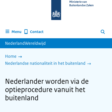
Naar
Ministerie van
Buitenlandse Zaken
de
homepage
van
www.nederlandwereldwijd.nl
Contact
Menu
Zoeken
NederlandWereldwijd
Home
Nederlandse nationaliteit in het buitenland
Nederlander worden via de
optieprocedure vanuit het
buitenland