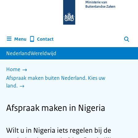
Naar
Ministerie van
Buitenlandse Zaken
de
homepage
van
www.nederlandwereldwijd.nl
Contact
Menu
Zoeken
NederlandWereldwijd
Home
Afspraak maken buiten Nederland. Kies uw
land.
Afspraak maken in Nigeria
Wilt u in Nigeria iets regelen bij de