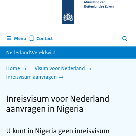
Naar
Ministerie van
Buitenlandse Zaken
de
homepage
van
www.nederlandwereldwijd.nl
Contact
Menu
Zoeken
NederlandWereldwijd
Home
Visum voor Nederland
Inreisvisum aanvragen
Inreisvisum voor Nederland
aanvragen in Nigeria
U kunt in Nigeria geen inreisvisum