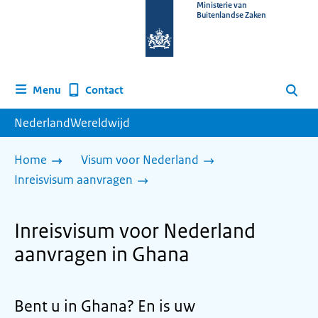
Naar
Ministerie van
Buitenlandse Zaken
de
homepage
van
www.nederlandwereldwijd.nl
Contact
Menu
Zoeken
NederlandWereldwijd
Home
Visum voor Nederland
Inreisvisum aanvragen
Inreisvisum voor Nederland
aanvragen in Ghana
Bent u in Ghana? En is uw