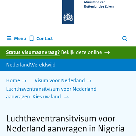
Naar
Ministerie van
Buitenlandse Zaken
de
homepage
van
www.nederlandwereldwijd.nl
Contact
Menu
Zoeken
Status visumaanvraag?
Bekijk deze online
NederlandWereldwijd
Home
Visum voor Nederland
Luchthaventransitvisum voor Nederland
aanvragen. Kies uw land.
Luchthaventransitvisum voor
Nederland aanvragen in Nigeria