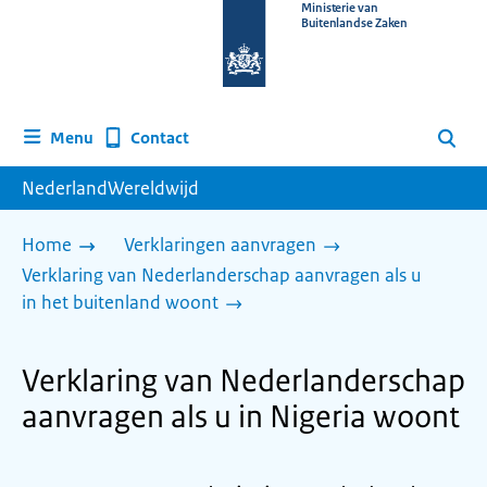
Naar
Ministerie van
Buitenlandse Zaken
de
homepage
van
www.nederlandwereldwijd.nl
Contact
Menu
Zoeken
NederlandWereldwijd
Home
Verklaringen aanvragen
Verklaring van Nederlanderschap aanvragen als u
in het buitenland woont
Verklaring van Nederlanderschap
aanvragen als u in Nigeria woont