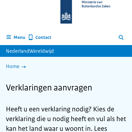
Naar
Ministerie van
Buitenlandse Zaken
de
homepage
van
www.nederlandwereldwijd.nl
Contact
Menu
Zoeken
NederlandWereldwijd
Home
Verklaringen aanvragen
Heeft u een verklaring nodig? Kies de
verklaring die u nodig heeft en vul als het
kan het land waar u woont in. Lees