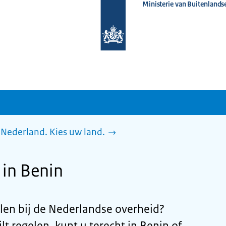
Ministerie van Buitenlands
Naar
de
homepage
van
www.nederlandwereldwijd.nl
Nederland. Kies uw land.
in Benin
gelen bij de Nederlandse overheid?
lt regelen, kunt u terecht in Benin of