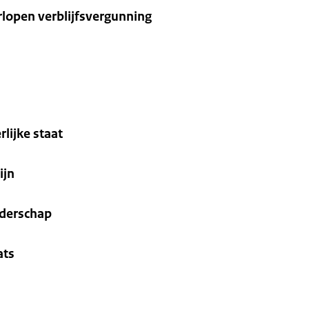
rlopen verblijfsvergunning
rlijke staat
ijn
nderschap
ats