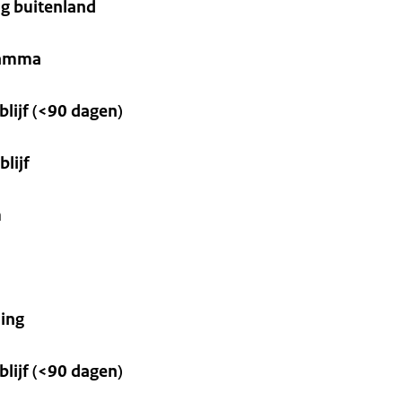
g buitenland
ramma
blijf (<90 dagen)
blijf
m
ning
lijf (<90 dagen)