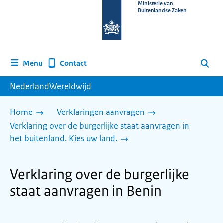
Naar
Ministerie van
Buitenlandse Zaken
de
homepage
van
www.nederlandwereldwijd.nl
Contact
Menu
Zoeken
NederlandWereldwijd
Home
Verklaringen aanvragen
Verklaring over de burgerlijke staat aanvragen in
het buitenland. Kies uw land.
Verklaring over de burgerlijke
staat aanvragen in Benin